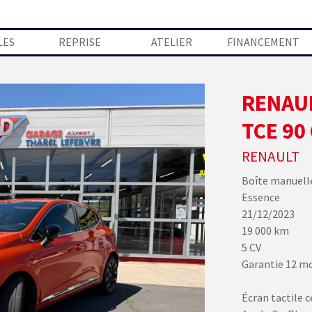
Sauter le menu
LES
REPRISE
ATELIER
FINANCEMENT
RENAUL
TCE 90
RENAULT
Boîte manuell
Essence
21/12/2023
19 000 km
5 CV
Garantie 12 m
Écran tactile c