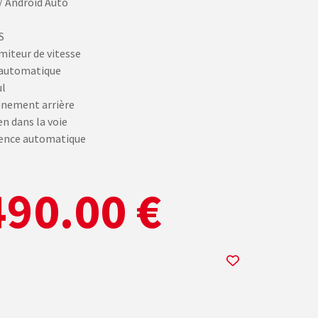
/ Android Auto
S
miteur de vitesse
 automatique
ul
nnement arrière
en dans la voie
gence automatique
90.00 €