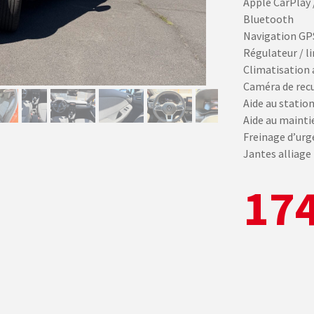
Apple CarPlay 
Bluetooth
Navigation GP
Régulateur / li
Climatisation
Caméra de rec
Aide au statio
Aide au mainti
Freinage d’ur
Jantes alliage
174