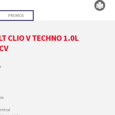
PROMOS
T CLIO V TECHNO 1.0L
 CV
e
ois
entral