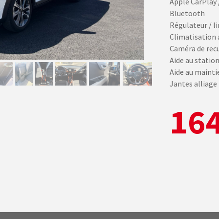
Apple CarPlay 
Bluetooth
Régulateur / li
Climatisation
Caméra de rec
Aide au statio
Aide au mainti
Jantes alliage
164