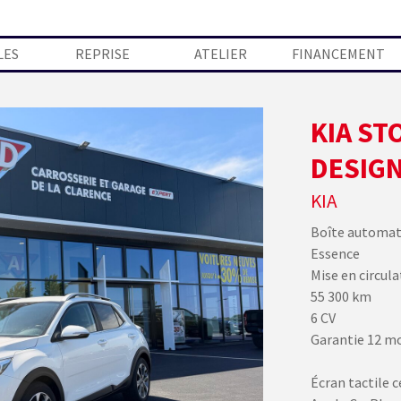
Sauter le menu
LES
REPRISE
ATELIER
FINANCEMENT
KIA STO
DESIGN
KIA
Boîte automat
Essence
Mise en circula
55 300 km
6 CV
Garantie 12 m
Écran tactile c