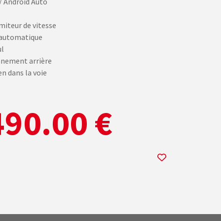
/ Android Auto
miteur de vitesse
 automatique
ul
nnement arrière
en dans la voie
90.00 €