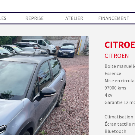
Sauter le menu
LES
REPRISE
ATELIER
FINANCEMENT
CITROE
CITROEN
Boite manuell
Essence
Mise en circula
97000 kms
4 cv
Garantie 12 m
Climatisation
Écran tactile 
Bluetooth